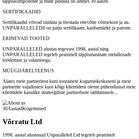
täppiskomponente ja mille pindala on umbes 39 aakrit.
SERTIFIKAADID
Sertifikaadid võivad näidata ja tõestada ettevõtte võimekust ja au.
UNPARALLELEDil on palju sertifikaate, kaubamärke ja patente.
ERINEVAD TOOTED
UNPARALLELED alustas tegevust 1998. aastal ning
UNPARALLELED tegeleb peamiselt täppismasinate metallosade
töötlemise ja valamisega.
MÜÜGIJÄRELTEENUS
Alates meie partneritest kuni toorainete kogumiskeskuseni ja meie
partnerite vajadustest kuni kõigi klientideni oleme pühendunud meie
klientidele kasulike strateegiliste partnerluste säilitamisele...
30
Aastaid
Kogemused
Võrratu Ltd
1998. aastal alustanud Unparalleled Ltd tegeleb peamiselt