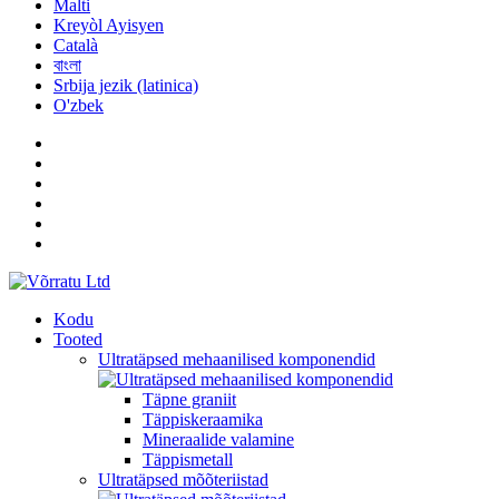
Malti
Kreyòl Ayisyen
Català
বাংলা
Srbija jezik (latinica)
O'zbek
Kodu
Tooted
Ultratäpsed mehaanilised komponendid
Täpne graniit
Täppiskeraamika
Mineraalide valamine
Täppismetall
Ultratäpsed mõõteriistad