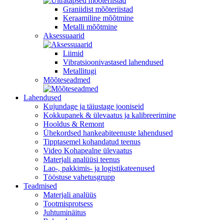
Graniidist mõõteriistad
Keraamiline mõõtmine
Metalli mõõtmine
Aksessuaarid
Liimid
Vibratsioonivastased lahendused
Metallitugi
Mõõteseadmed
Lahendused
Kujundage ja täiustage jooniseid
Kokkupanek & ülevaatus ja kalibreerimine
Hooldus & Remont
Ühekordsed hankeabiteenuste lahendused
Tipptasemel kohandatud teenus
Video Kohapealne ülevaatus
Materjali analüüsi teenus
Lao-, pakkimis- ja logistikateenused
Tööstuse vahetusgrupp
Teadmised
Materjali analüüs
Tootmisprotsess
Juhtuminäitus