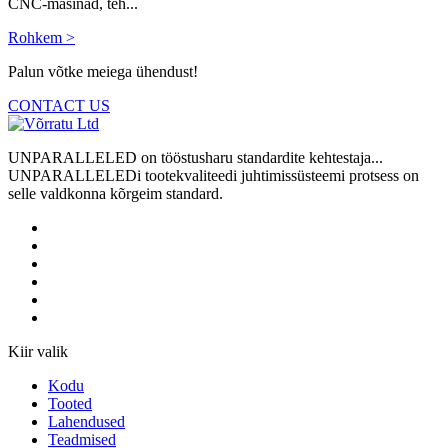
CNC-masinad, teh...
Rohkem >
Palun võtke meiega ühendust!
CONTACT US
UNPARALLELED on tööstusharu standardite kehtestaja...
UNPARALLELEDi tootekvaliteedi juhtimissüsteemi protsess on
selle valdkonna kõrgeim standard.
Kiir valik
Kodu
Tooted
Lahendused
Teadmised