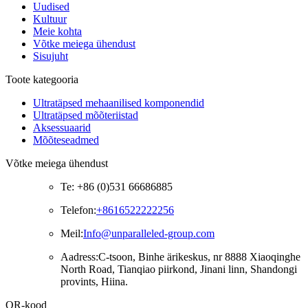
Uudised
Kultuur
Meie kohta
Võtke meiega ühendust
Sisujuht
Toote kategooria
Ultratäpsed mehaanilised komponendid
Ultratäpsed mõõteriistad
Aksessuaarid
Mõõteseadmed
Võtke meiega ühendust
Te: +86 (0)531 66686885
Telefon:
+8616522222256
Meil:
Info@unparalleled-group.com
Aadress:
C-tsoon, Binhe ärikeskus, nr 8888 Xiaoqinghe
North Road, Tianqiao piirkond, Jinani linn, Shandongi
provints, Hiina.
QR-kood