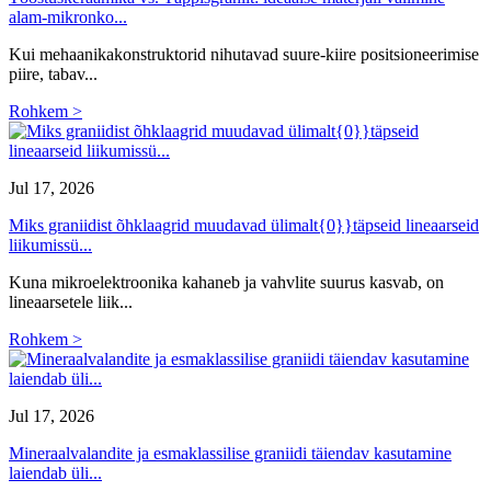
alam-mikronko...
Kui mehaanikakonstruktorid nihutavad suure-kiire positsioneerimise
piire, tabav...
Rohkem >
Jul 17, 2026
Miks graniidist õhklaagrid muudavad ülimalt{0}}täpseid lineaarseid
liikumissü...
Kuna mikroelektroonika kahaneb ja vahvlite suurus kasvab, on
lineaarsetele liik...
Rohkem >
Jul 17, 2026
Mineraalvalandite ja esmaklassilise graniidi täiendav kasutamine
laiendab üli...