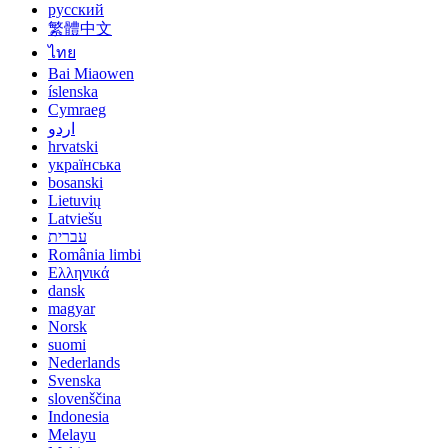
русский
繁體中文
ไทย
Bai Miaowen
íslenska
Cymraeg
اردو
hrvatski
українська
bosanski
Lietuvių
Latviešu
עברית
România limbi
Ελληνικά
dansk
magyar
Norsk
suomi
Nederlands
Svenska
slovenščina
Indonesia
Melayu