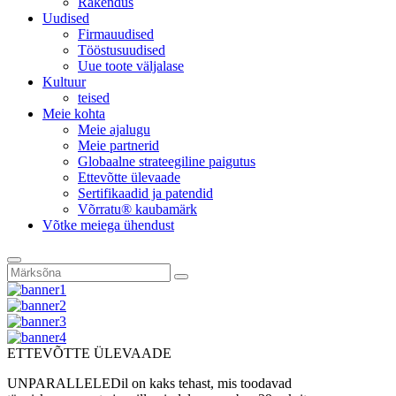
Rakendus
Uudised
Firmauudised
Tööstusuudised
Uue toote väljalase
Kultuur
teised
Meie kohta
Meie ajalugu
Meie partnerid
Globaalne strateegiline paigutus
Ettevõtte ülevaade
Sertifikaadid ja patendid
Võrratu® kaubamärk
Võtke meiega ühendust
ETTEVÕTTE ÜLEVAADE
UNPARALLELEDil on kaks tehast, mis toodavad