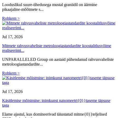
Looduslikul suure-tihedusega mustal graniidil on äärmine
pikaajaline-mõõtmete s...
Rohkem >
Jul 17, 2026
Mitmete rahvusvaheliste metroloogiastandardite koostalitlusvõime
realiseerimi...
UNPARALLELED Group on aastaid pühendanud rahvusvaheliste
metroloogiastandardite...
Rohkem >
Jul 17, 2026
Käsitlemise mõistmine: inimkunst nanomeetri{0}}taseme täpsuse
taga
Elame ajastul, kus domineerivad täiustatud mitme{0}}teljelised