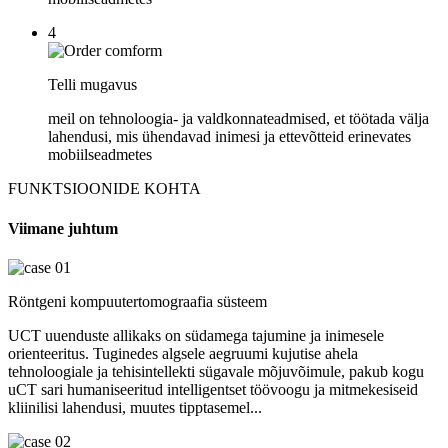
4
Telli mugavus
meil on tehnoloogia- ja valdkonnateadmised, et töötada välja
lahendusi, mis ühendavad inimesi ja ettevõtteid erinevates
mobiilseadmetes
FUNKTSIOONIDE KOHTA
Viimane juhtum
Röntgeni kompuutertomograafia süsteem
UCT uuenduste allikaks on südamega tajumine ja inimesele
orienteeritus. Tuginedes algsele aegruumi kujutise ahela
tehnoloogiale ja tehisintellekti sügavale mõjuvõimule, pakub kogu
uCT sari humaniseeritud intelligentset töövoogu ja mitmekesiseid
kliinilisi lahendusi, muutes tipptasemel...