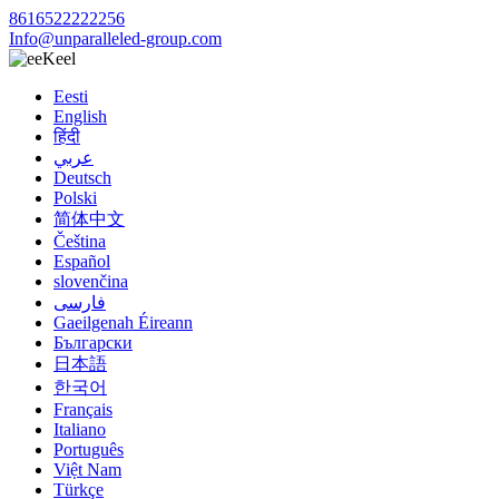
8616522222256
Info@unparalleled-group.com
Keel
Eesti
English
हिंदी
عربي
Deutsch
Polski
简体中文
Čeština
Español
slovenčina
فارسی
Gaeilgenah Éireann
Български
日本語
한국어
Français
Italiano
Português
Việt Nam
Türkçe