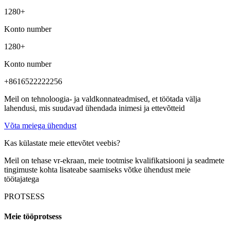
1280
+
Konto number
1280
+
Konto number
+8616522222256
Meil on tehnoloogia- ja valdkonnateadmised, et töötada välja
lahendusi, mis suudavad ühendada inimesi ja ettevõtteid
Võta meiega ühendust
Kas külastate meie ettevõtet veebis?
Meil on tehase vr-ekraan, meie tootmise kvalifikatsiooni ja seadmete
tingimuste kohta lisateabe saamiseks võtke ühendust meie
töötajatega
PROTSESS
Meie tööprotsess