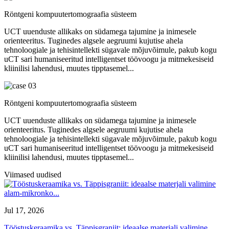
Röntgeni kompuutertomograafia süsteem
UCT uuenduste allikaks on südamega tajumine ja inimesele
orienteeritus. Tuginedes algsele aegruumi kujutise ahela
tehnoloogiale ja tehisintellekti sügavale mõjuvõimule, pakub kogu
uCT sari humaniseeritud intelligentset töövoogu ja mitmekesiseid
kliinilisi lahendusi, muutes tipptasemel...
Röntgeni kompuutertomograafia süsteem
UCT uuenduste allikaks on südamega tajumine ja inimesele
orienteeritus. Tuginedes algsele aegruumi kujutise ahela
tehnoloogiale ja tehisintellekti sügavale mõjuvõimule, pakub kogu
uCT sari humaniseeritud intelligentset töövoogu ja mitmekesiseid
kliinilisi lahendusi, muutes tipptasemel...
Viimased uudised
Jul 17, 2026
Tööstuskeraamika vs. Täppisgraniit: ideaalse materjali valimine