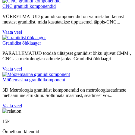
CNC graniidi komponendid
VÕRRELMATUD graniidikomponendid on valmistatud kenast
mustast graniidist, mida kasutatakse tipptasemel täppis-CNC...
Vaata veel
Graniidist õhklaager
PARALLEMATUD toodab ülitäpset graniidist õhku ujuvat CMM-,
CNC- ja metroloogiaseadmete jaoks. Graniidist õhklaagri...
Vaata veel
Mõõtemasina graniidikomponent
3D Metroloogia graniidist komponendid on metroloogiaseadmete
mehaaniline struktuur. Sõltumata masinast, seadmest või...
Vaata veel
15
k
Õnnelikud kliendid