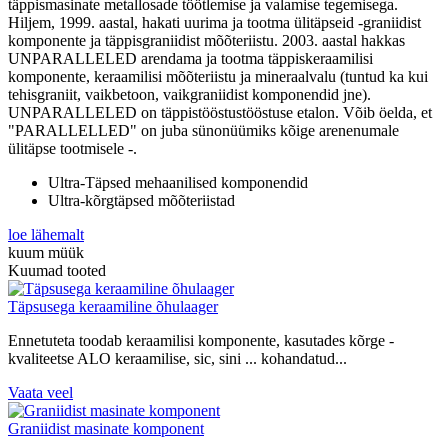
täppismasinate metallosade töötlemise ja valamise tegemisega.
Hiljem, 1999. aastal, hakati uurima ja tootma ülitäpseid -graniidist
komponente ja täppisgraniidist mõõteriistu. 2003. aastal hakkas
UNPARALLELED arendama ja tootma täppiskeraamilisi
komponente, keraamilisi mõõteriistu ja mineraalvalu (tuntud ka kui
tehisgraniit, vaikbetoon, vaikgraniidist komponendid jne).
UNPARALLELED on täppistööstustööstuse etalon. Võib öelda, et
"PARALLELLED" on juba sünonüümiks kõige arenenumale
ülitäpse tootmisele -.
Ultra-Täpsed mehaanilised komponendid
Ultra-kõrgtäpsed mõõteriistad
loe lähemalt
kuum müük
Kuumad tooted
Täpsusega keraamiline õhulaager
Ennetuteta toodab keraamilisi komponente, kasutades kõrge -
kvaliteetse ALO keraamilise, sic, sini ... kohandatud...
Vaata veel
Graniidist masinate komponent